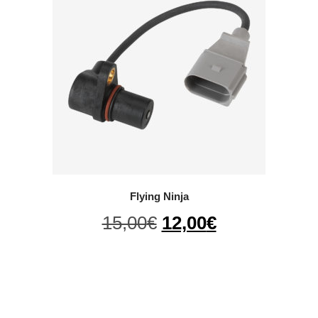
Flying Ninja
Il
Il
15,00
€
12,00
€
prezzo
prezzo
originale
attuale
era:
è:
15,00€.
12,00€.