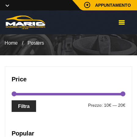
APPUNTAMENTO
Home
/
Posters
Price
Prez
Prez
Prezzo:
10€
—
20€
Filtra
Min
Max
Popular