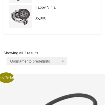
Happy Ninja
35,00
€
Showing all 2 results
n offerta!