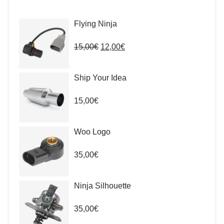
Flying Ninja
Il
Il
15,00
€
12,00
€
prezzo
prezzo
originale
attuale
era:
è:
Ship Your Idea
15,00€.
12,00€.
15,00
€
Woo Logo
35,00
€
Ninja Silhouette
35,00
€