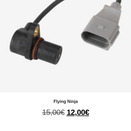
Flying Ninja
Il
Il
15,00
€
12,00
€
prezzo
prezzo
originale
attuale