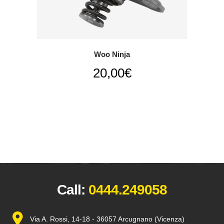
Woo Ninja
20,00
€
Call:
0444.249058
Via A. Rossi, 14-18 - 36057 Arcugnano (Vicenza)